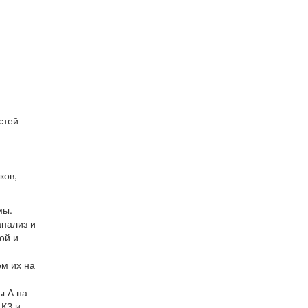
стей
ков,
мы.
анализ и
ой и
м их на
ы А на
 КЗ и