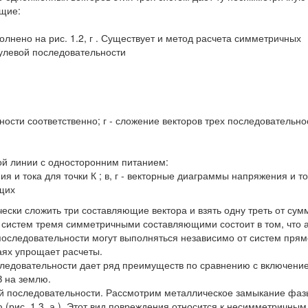
ющие:
лнено на рис. 1.2, г . Существует и метод расчета симметричных
улевой последовательности
ьности соответственно; г - сложение векторов трех последовательно
ой линии с односторонним питанием:
я и тока для точки К ; в, г - векторные диаграммы напряжения и то
щих
ески сложить три составляющие вектора и взять одну треть от сум
систем тремя симметричными составляющими состоит в том, что 
последовательности могут выполняться независимо от систем прям
аях упрощает расчеты.
ледовательности дает ряд преимуществ по сравнению с включение
З на землю.
й последовательности. Рассмотрим металлическое замыкание фаз
(рис. 1.3, а ). Этот вид повреждения относится к несимметричным