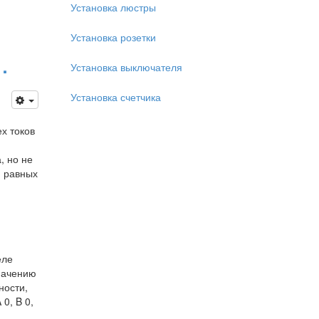
Установка люстры
Установка розетки
.
Установка выключателя
Установка счетчика
х токов
, но не
, равных
еле
значению
ности,
0, B 0,