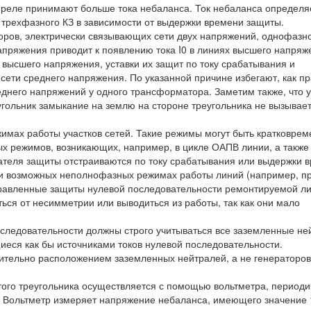
я реле принимают больше тока небаланса. Ток небаланса определя
трехфазного КЗ в зависимости от выдержки времени защиты.
ров, электрически связывающих сети двух напряжений, однофазн
апряжения приводит к появлению тока I0 в линиях высшего напряж
высшего напряжения, уставки их защит по току срабатывания и
сети среднего напряжения. По указанной причине избегают, как пр
еднего напряжений у одного трансформатора. Заметим также, что у
гольник замыкание на землю на стороне треугольника не вызывае
жимах работы участков сетей. Такие режимы могут быть кратковре
х режимов, возникающих, например, в цикле ОАПВ линии, а также
теля защиты отстраиваются по току срабатывания или выдержки 
и возможных неполнофазных режимах работы линий (например, п
равленные защиты нулевой последовательности ремонтируемой ли
ься от несимметрии или выводиться из работы, так как они мало
оследовательности должны строго учитываться все заземленные не
еся как бы источниками токов нулевой последовательности.
чительно расположением заземленных нейтралей, а не генераторов
ого треугольника осуществляется с помощью вольтметра, периоди
). Вольтметр измеряет напряжение небаланса, имеющего значение 1