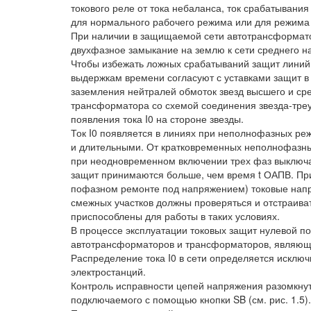
токового реле от тока небаланса, ток срабатывани
для нормального рабочего режима или для режима 
При наличии в защищаемой сети автотрансформато
двухфазное замыкание на землю к сети среднего н
Чтобы избежать ложных срабатываний защит линий 
выдержкам времени согласуют с уставками защит в 
заземления нейтралей обмоток звезд высшего и ср
трансформатора со схемой соединения звезда-треу
появления тока I0 на стороне звезды.
Ток I0 появляется в линиях при неполнофазных ре
и длительными. От кратковременных неполнофазны
при неодновременном включении трех фаз выключа
защит принимаются больше, чем время t ОАПВ. Пр
пофазном ремонте под напряжением) токовые нап
смежных участков должны проверяться и отстраиват
приспособлены для работы в таких условиях.
В процессе эксплуатации токовых защит нулевой п
автотрансформаторов и трансформаторов, являющи
Распределение тока I0 в сети определяется исклю
электростанций.
Контроль исправности цепей напряжения разомкнут
подключаемого с помощью кнопки SB (см. рис. 1.5