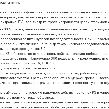
 равны нулю.
в напряжении в фильтр напряжения нулевой последовательности:
векторные диаграммы в нормальном режиме работы; с - то же при
нейтралью; PV - вольтметр контроля исправности цепей вторичной 
ло 80% повреждений связано с замыканиями на землю. Для защит
 на составляющие нулевой последовательности.
 направленной защиты нулевой последовательности. Принципиаль
ое реле КА , включенное на фильтр токов нулевой последовательно
ом проводе проходит ток 3I0 .
и КЗ, обеспечивая селективность действия: защита работает при
щищаемую линию. Напряжение 3U0 подводится к реле мощности о
 напряжения (шинки EV, H, KV, K ).
одимую по условию селективности.
енных защит нулевой последовательности в сети, работающей с
иваемого участка. График характеристик выдержек времени постр
, что каждая защита отстраивается от защиты смежного участка ст
ле выбирается по условию надежного действия реле при КЗ в конце
вию отстройки от тока небаланса.
шностью трансформаторов тока, неидентичностью трансформаторов
 и имеет решающее значение. Чтобы не допустить действия пусков