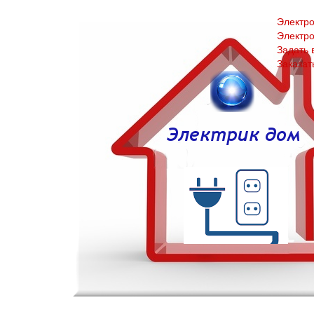
Электро
Электр
Задать 
Заказат
Частный электрик воронеж