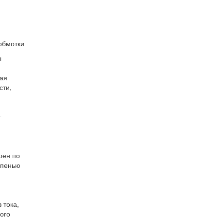
обмотки
ы
ная
сти,
т
оен по
упенью
 тока,
ого