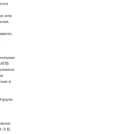
ется
ое или
ения.
авило,
т
менными
 АПВ
времени
ри
нии и
йтрали
чески
-3 В.