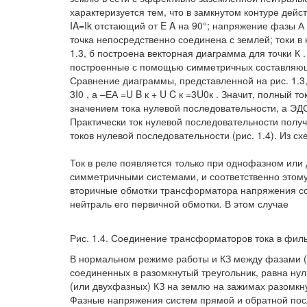
характеризуется тем, что в замкнутом контуре дейс
IA=Ik отстающий от E A на 90°; напряжение фазы А о
точка непосредственно соединена с землей; токи в 
1.3, б построена векторная диаграмма для точки К 
построенные с помощью симметричных составляющи
Сравнение диаграммы, представленной на рис. 1.3, б 
3I0 , а –ЕА =U B к + U C к =3U0к . Значит, полный
значением тока нулевой последовательности, а ЭД
Практически ток нулевой последовательности полу
токов нулевой последовательности (рис. 1.4). Из сх
Ток в реле появляется только при однофазном ил
симметричными системами, и соответственно этому
вторичные обмотки трансформатора напряжения сое
нейтраль его первичной обмотки. В этом случае
Рис. 1.4. Соединение трансформаторов тока в филь
В нормальном режиме работы и КЗ между фазами (
соединенных в разомкнутый треугольник, равна нулю
(или двухфазных) КЗ на землю на зажимах разомкну
Фазные напряжения систем прямой и обратной пос