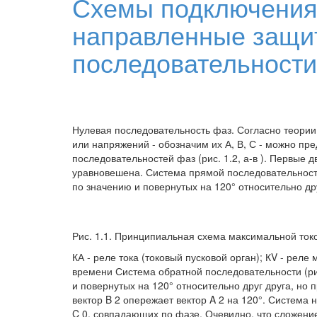
Схемы подключения
направленные защи
последовательности
Нулевая последовательность фаз. Согласно теори
или напряжений - обозначим их А, В, С - можно пре
последовательностей фаз (рис. 1.2, а-в ). Первые
уравновешена. Система прямой последовательности (
по значению и повернутых на 120° относительно дру
Рис. 1.1. Принципиальная схема максимальной ток
КА - реле тока (токовый пусковой орган); КV - рел
времени Система обратной последовательности (рис. 
и повернутых на 120° относительно друг друга, но 
вектор B 2 опережает вектор A 2 на 120°. Система ну
C 0, совпадающих по фазе. Очевидно, что сложени