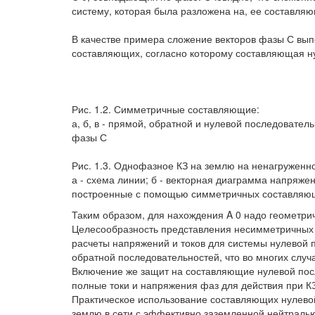
систему, которая была разложена на, ее составля
В качестве примера сложение векторов фазы С выпо
составляющих, согласно которому составляющая н
Рис. 1.2. Симметричные составляющие:
а, б, в - прямой, обратной и нулевой последовател
фазы С
Рис. 1.3. Однофазное КЗ на землю на ненагруженн
а - схема линии; б - векторная диаграмма напряжени
построенные с помощью симметричных составляю
Таким образом, для нахождения A 0 надо геометрич
Целесообразность представления несимметричных 
расчеты напряжений и токов для системы нулевой 
обратной последовательностей, что во многих случ
Включение же защит на составляющие нулевой пос
полные токи и напряжения фаз для действия при К
Практическое использование составляющих нулево
землю в сети с эффективно заземленной нейтралью 