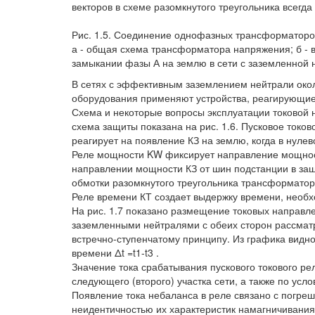
векторов в схеме разомкнутого треугольника всегда
Рис. 1.5. Соединение однофазных трансформаторо
а - общая схема трансформатора напряжения; б - 
замыкании фазы А на землю в сети с заземленной 
В сетях с эффективным заземлением нейтрали око
оборудования применяют устройства, реагирующие
Схема и некоторые вопросы эксплуатации токовой
схема защиты показана на рис. 1.6. Пусковое токов
реагирует на появление КЗ на землю, когда в нулев
Реле мощности KW фиксирует направление мощност
направлении мощности КЗ от шин подстанции в за
обмотки разомкнутого треугольника трансформатора
Реле времени КТ создает выдержку времени, необх
На рис. 1.7 показано размещение токовых направл
заземленными нейтралями с обеих сторон рассматр
встречно-ступенчатому принципу. Из графика видно
времени Δt =t1-t3 .
Значение тока срабатывания пускового токового ре
следующего (второго) участка сети, а также по усло
Появление тока небаланса в реле связано с погре
неидентичностью их характеристик намагничивания