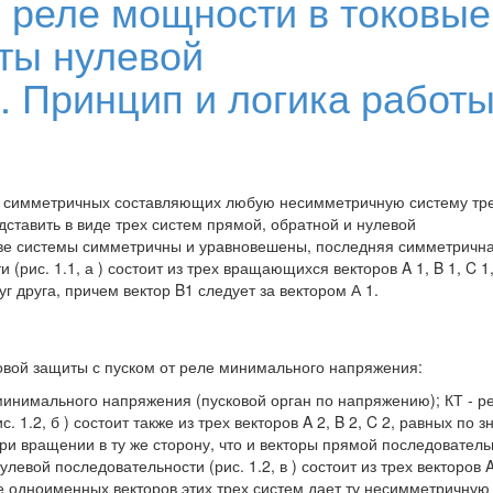
 реле мощности в токовые
ты нулевой
. Принцип и логика работы
и симметричных составляющих любую несимметричную систему тре
дставить в виде трех систем прямой, обратной и нулевой
 две системы симметричны и уравновешены, последняя симметрична
рис. 1.1, а ) состоит из трех вращающихся векторов A 1, B 1, C 1
г друга, причем вектор B1 следует за вектором А 1.
овой защиты с пуском от реле минимального напряжения:
е минимального напряжения (пусковой орган по напряжению); КТ - р
1.2, б ) состоит также из трех векторов A 2, B 2, C 2, равных по 
при вращении в ту же сторону, что и векторы прямой последователь
левой последовательности (рис. 1.2, в ) состоит из трех векторов A 
е одноименных векторов этих трех систем дает ту несимметричную