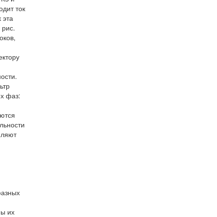
одит ток
 эта
 рис.
оков,
ектору
ости.
ьтр
ех фаз:
яются
ельности
мляют
фазных
мы их